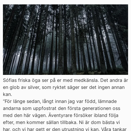
Sófias friska öga ser på er med medkänsla. Det andra är
en glob av silver, som ryktet säger ser det ingen annan
kan.
“För länge sedan, långt innan jag var född, lämnade
andarna som uppfostrat den första generationen oss
med den här vägen. Äventyrare försöker ibland följa
efter, men kommer sällan tillbaka. Ni är dom bästa vi
har, och vi har gett er den utrustning vi kan. Våra tankar