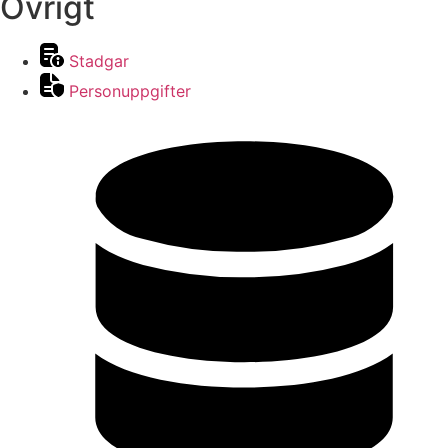
Övrigt
Stadgar
Personuppgifter