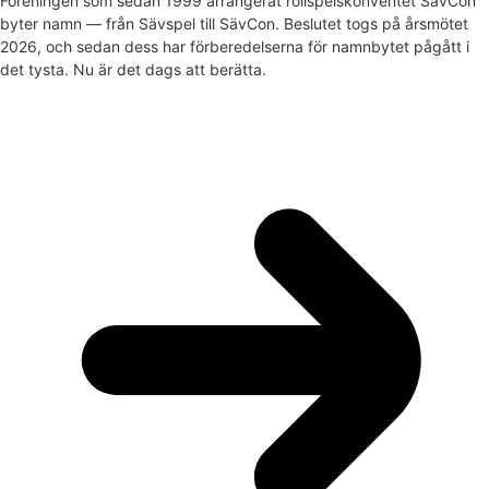
Föreningen som sedan 1999 arrangerat rollspelskonventet SävCon
byter namn — från Sävspel till SävCon. Beslutet togs på årsmötet
2026, och sedan dess har förberedelserna för namnbytet pågått i
det tysta. Nu är det dags att berätta.