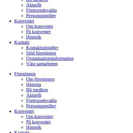
Aktuellt
Förtroendevalda
Personuppgifter
Konventet
Om konventet
På konventet
Historik
Kontakt
Kontaktuppgifter
Stöd föreningen
Organisationsinformation
Våra samarbeten
Föreningen
Om föreningen
Historia
Bli medlem
Aktuellt
Förtroendevalda
Personuppgifter
Konventet
Om konventet
På konventet
Historik
Kontakt