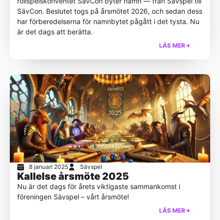
rollspelskonventet SävCon byter namn — från Sävspel till
SävCon. Beslutet togs på årsmötet 2026, och sedan dess
har förberedelserna för namnbytet pågått i det tysta. Nu
är det dags att berätta.
LÄS MER
8 januari 2025
Sävspel
Kallelse årsmöte 2025
Nu är det dags för årets viktigaste sammankomst i
föreningen Sävspel – vårt årsmöte!
LÄS MER