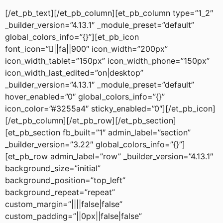
[/et_pb_text][/et_pb_column][et_pb_column type=”1_2″
_builder_version=”4.13.1″ _module_preset=”default”
global_colors_info=”{}”][et_pb_icon
font_icon=”||fa||900″ icon_width=”200px”
icon_width_tablet=”150px” icon_width_phone=”150px”
icon_width_last_edited=”on|desktop”
_builder_version=”4.13.1″ _module_preset=”default”
hover_enabled=”0″ global_colors_info=”{}”
icon_color=”#3255a4″ sticky_enabled=”0″][/et_pb_icon]
[/et_pb_column][/et_pb_row][/et_pb_section]
[et_pb_section fb_built=”1″ admin_label=”section”
_builder_version=”3.22″ global_colors_info=”{}”]
[et_pb_row admin_label=”row” _builder_version=”4.13.1″
background_size=”initial”
background_position=”top_left”
background_repeat=”repeat”
custom_margin=”||||false|false”
custom_padding=”||0px||false|false”