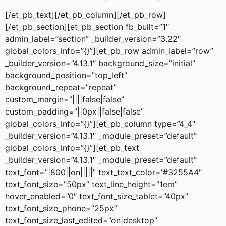
[/et_pb_text][/et_pb_column][/et_pb_row]
[/et_pb_section][et_pb_section fb_built=”1″
admin_label=”section” _builder_version=”3.22″
global_colors_info=”{}”][et_pb_row admin_label=”row”
_builder_version=”4.13.1″ background_size=”initial”
background_position=”top_left”
background_repeat=”repeat”
custom_margin=”||||false|false”
custom_padding=”||0px||false|false”
global_colors_info=”{}”][et_pb_column type=”4_4″
_builder_version=”4.13.1″ _module_preset=”default”
global_colors_info=”{}”][et_pb_text
_builder_version=”4.13.1″ _module_preset=”default”
text_font=”|800||on|||||” text_text_color=”#3255A4″
text_font_size=”50px” text_line_height=”1em”
hover_enabled=”0″ text_font_size_tablet=”40px”
text_font_size_phone=”25px”
text_font_size_last_edited=”on|desktop”