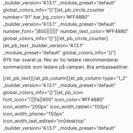
_builder_version=”4.13.1″ _module_preset=”default”
global_colors_info=”{}”][et_pb_circle_counter
number=”91″ bar_bg_color=”#FF48B0″
_builder_version=”4.13.1″ _module_preset=”default”
number_font=”|800|||||||” number_text_color=”#FF48B0″
global_colors_info=”{}”][/et_pb_circle_counter]
[et_pb_text _builder_version=”4.13.1″
_module_preset=”default” global_colors_info=”{}”]
91% har svarat ja. Nio av tio ledare rekommenderar
sommarjobb som ledare på campen. Bra ambassadörer.
[/et_pb_text][/et_pb_column][et_pb_column type=”1_2″
_builder_version=”4.13.1″ _module_preset=”default”
global_colors_info=”{}”][et_pb_icon
font_icon=”||fa||900″ icon_color=”#FF48B0″
icon_width=”200px” icon_width_tablet=”150px”
icon_width_phone=”150px”
icon_width_last_edited=”on|desktop”
_builder_version=”4.13.1″ _module_preset=”default”