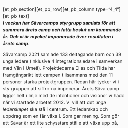
[et_pb_section][et_pb_row][et_pb_column type=”4_4″]
[et_pb_text]
I veckan har Sävarcamps styrgrupp samlats för att
summera årets camp och fatta beslut om kommande
år. Och vi är mycket imponerade över resultaten i
årets camp
.
Sävarcamp 2021 samlade 133 deltagande barn och 39
unga ledare (inklusive 4 integrationsledare i samverkan
med Vän i Umeå). Projektledarna Elias och Tilda har
framgångsrikt lett campen tillsammans med den 11
personer starka projektgruppen. Redan här tycker vi i
styrgruppen att siffrorna imponerar. Årets Sävarcamp
ligger helt i linje med de intentioner och visioner vi hade
när vi startade arbetet 2012. Vi vill att det
unga
ledarskapet
ska stå i centrum. Ett ledarskap och
uppdrag som en får växa i. Som ger mening. Som gör
att Sävar är ett lite schysstare ställe att växa upp på,