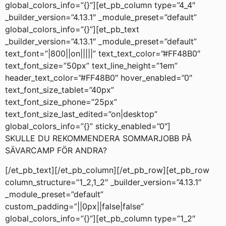
global_colors_info=”{}”][et_pb_column type=”4_4″
_builder_version=”4.13.1″ _module_preset=”default”
global_colors_info=”{}”][et_pb_text
_builder_version=”4.13.1″ _module_preset=”default”
text_font=”|800||on|||||” text_text_color=”#FF48B0″
text_font_size=”50px” text_line_height=”1em”
header_text_color=”#FF48B0″ hover_enabled=”0″
text_font_size_tablet=”40px”
text_font_size_phone=”25px”
text_font_size_last_edited=”on|desktop”
global_colors_info=”{}” sticky_enabled=”0″]
SKULLE DU REKOMMENDERA SOMMARJOBB PÅ
SÄVARCAMP FÖR ANDRA?
[/et_pb_text][/et_pb_column][/et_pb_row][et_pb_row
column_structure=”1_2,1_2″ _builder_version=”4.13.1″
_module_preset=”default”
custom_padding=”||0px||false|false”
global_colors_info=”{}”][et_pb_column type=”1_2″