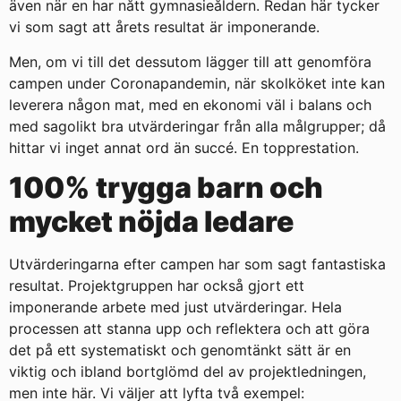
även när en har nått gymnasieåldern. Redan här tycker
vi som sagt att årets resultat är imponerande.
Men, om vi till det dessutom lägger till att genomföra
campen under Coronapandemin, när skolköket inte kan
leverera någon mat, med en ekonomi väl i balans och
med sagolikt bra utvärderingar från alla målgrupper; då
hittar vi inget annat ord än succé. En topprestation.
100% trygga barn och
mycket nöjda ledare
Utvärderingarna efter campen har som sagt fantastiska
resultat. Projektgruppen har också gjort ett
imponerande arbete med just utvärderingar. Hela
processen att stanna upp och reflektera och att göra
det på ett systematiskt och genomtänkt sätt är en
viktig och ibland bortglömd del av projektledningen,
men inte här. Vi väljer att lyfta två exempel: