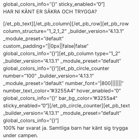
global_colors_info=”{}” sticky_enabled=”0″]
HAR NI KÄNT ER SÄKRA OCH TRYGGA?
[/et_pb_text][/et_pb_column][/et_pb_row][et_pb_row
column_structure=”1_2,1_2″ _builder_version=”4.13.1″
_module_preset=”default”
custom_padding=”||0px||false|false”
global_colors_info=”{}”][et_pb_column type=”1_2″
_builder_version=”4.13.1″ _module_preset=”default”
global_colors_info=”{}”][et_pb_circle_counter
number=”100″ _builder_version=”4.13.1″
_module_preset=”default” number_font=”|800|||||||”
number_text_color=”#3255A4″ hover_enabled=”0″
global_colors_info=”{}” bar_bg_color=”#3255a4″
sticky_enabled=”0″][/et_pb_circle_counter][et_pb_text
_builder_version=”4.13.1″ _module_preset=”default”
global_colors_info=”{}”]
100% har svarat ja. Samtliga barn har känt sig trygga
under campen.