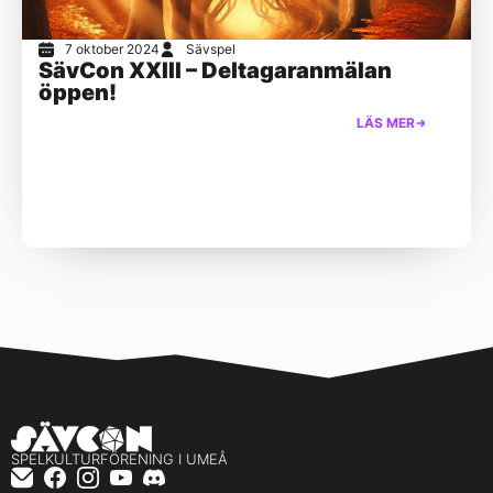
7 oktober 2024
Sävspel
SävCon XXIII – Deltagaranmälan
öppen!
LÄS MER
SPELKULTURFÖRENING I UMEÅ