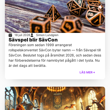
18 juli 2026
Simon Lundgren
Sävspel blir SävCon
Föreningen som sedan 1999 arrangerat
rollspelskonventet SävCon byter namn — från Sävspel till
SävCon. Beslutet togs på årsmötet 2026, och sedan dess
har förberedelserna för namnbytet pågått i det tysta. Nu
är det dags att berätta.
LÄS MER