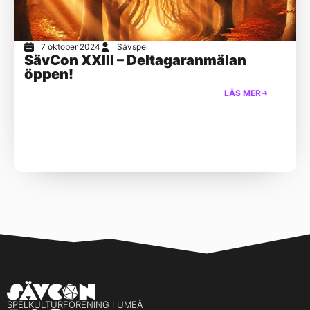
7 oktober 2024
Sävspel
SävCon XXIII – Deltagaranmälan
öppen!
LÄS MER
SPELKULTURFÖRENING I UMEÅ