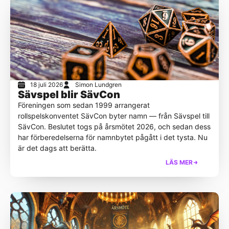
18 juli 2026
Simon Lundgren
Sävspel blir SävCon
Föreningen som sedan 1999 arrangerat
rollspelskonventet SävCon byter namn — från Sävspel till
SävCon. Beslutet togs på årsmötet 2026, och sedan dess
har förberedelserna för namnbytet pågått i det tysta. Nu
är det dags att berätta.
LÄS MER