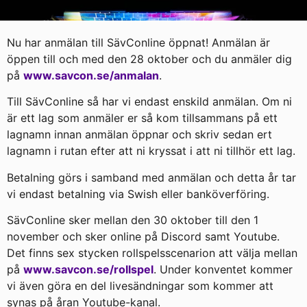
Nu har anmälan till SävConline öppnat! Anmälan är
öppen till och med den 28 oktober och du anmäler dig
på
www.savcon.se/anmalan
.
Till SävConline så har vi endast enskild anmälan. Om ni
är ett lag som anmäler er så kom tillsammans på ett
lagnamn innan anmälan öppnar och skriv sedan ert
lagnamn i rutan efter att ni kryssat i att ni tillhör ett lag.
Betalning görs i samband med anmälan och detta år tar
vi endast betalning via Swish eller banköverföring.
SävConline sker mellan den 30 oktober till den 1
november och sker online på Discord samt Youtube.
Det finns sex stycken rollspelsscenarion att välja mellan
på
www.savcon.se/rollspel
. Under konventet kommer
vi även göra en del livesändningar som kommer att
synas på åran Youtube-kanal.