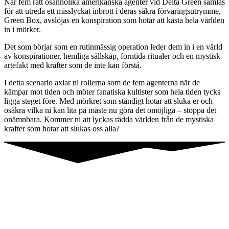
När fem rätt osannolika amerikanska agenter vid Delta Green samlas
för att utreda ett misslyckat inbrott i deras säkra förvaringsutrymme,
Green Box, avslöjas en konspiration som hotar att kasta hela världen
in i mörker.
Det som börjar som en rutinmässig operation leder dem in i en värld
av konspirationer, hemliga sällskap, forntida ritualer och en mystisk
artefakt med krafter som de inte kan förstå.
I detta scenario axlar ni rollerna som de fem agenterna när de
kämpar mot tiden och möter fanatiska kultister som hela tiden tycks
ligga steget före. Med mörkret som ständigt hotar att sluka er och
osäkra vilka ni kan lita på måste nu göra det omöjliga – stoppa det
onämnbara. Kommer ni att lyckas rädda världen från de mystiska
krafter som hotar att slukas oss alla?