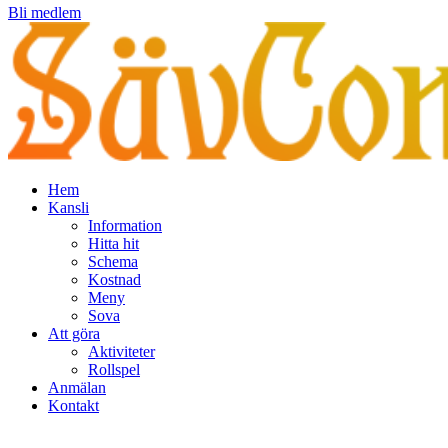
Bli medlem
Hem
Kansli
Information
Hitta hit
Schema
Kostnad
Meny
Sova
Att göra
Aktiviteter
Rollspel
Anmälan
Kontakt