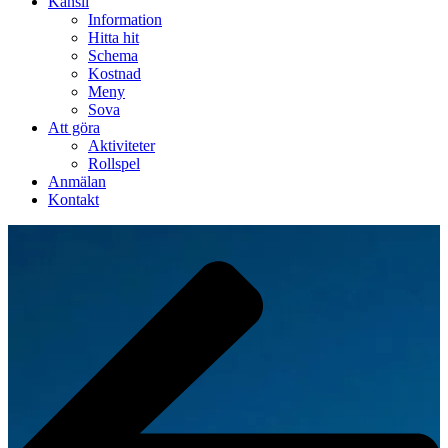
Kansli
Information
Hitta hit
Schema
Kostnad
Meny
Sova
Att göra
Aktiviteter
Rollspel
Anmälan
Kontakt